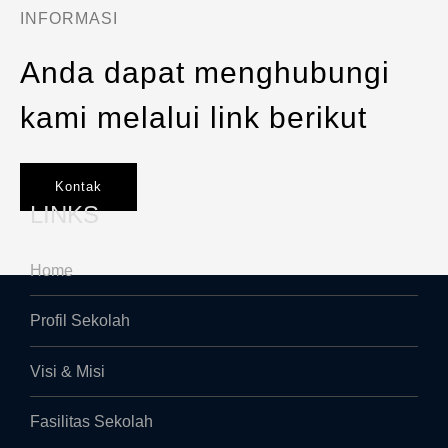
INFORMASI
Anda dapat menghubungi
kami melalui link berikut
Kontak
LINKS
Home
Profil Sekolah
V
isi & Misi
F
asilitas Sekolah